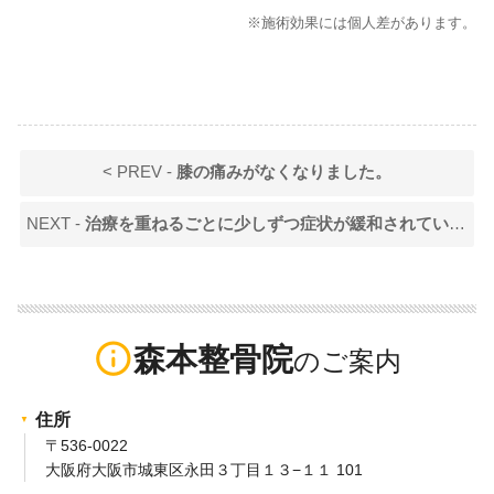
※施術効果には個人差があります。
< PREV -
膝の痛みがなくなりました。
NEXT -
治療を重ねるごとに少しずつ症状が緩和されていき、今では元の状態に戻れました。
info_outline
森本整骨院
住所
〒536-0022
大阪府大阪市城東区永田３丁目１３−１１ 101