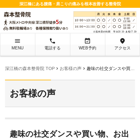
深江橋にある腰痛・肩こりの痛みを根本改善する整骨院
menu
local_phone
event_available
location_on
MENU
電話する
WEB予約
アクセス
chevron_right
chevron_right
深江橋の森本整骨院 TOP
お客様の声
趣味の社交ダンスや買い物、お出かけが楽しくなりました。
お客様の声
趣味の社交ダンスや買い物、お出