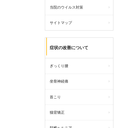
＜通常営業＞
当院のウイルス対策
8月11日(月)
9時～13時／15時～18時
サイトマップ
8月12日(火)
10時～13時／16時～21時
症状の改善について
query_builder
2025年4月25日
2025ゴールデンウィークのお休み
ぎっくり腰
4月29日(火) 通常営業
午前診09：00～13：00
午後診15：00～18：00
坐骨神経痛
4月30日(水)通常営業
休診
5月1日(木)通常営業
首こり
午前診10：00～13：00
午後診16：00～21：00
猫背矯正
5月2日(金)通常営業
午前診10：00～13：00
午後診16：00～21：00
頚椎ヘルニア