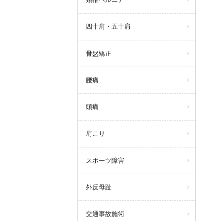
5月3日(土)
休診
5月4日(日)
四十肩・五十肩
休診
5月5日(月)
休診
骨盤矯正
5月6日(火)
休診
腰痛
5月7日(水)
休診
5月8日(木)通常営業
頭痛
午前診10：00～13：00
午後診16：00～21：00
肩こり
スポーツ障害
外反母趾
交通事故施術