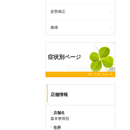
姿勢矯正
膝痛
症状別ページ
arrow_forward
詳しくはこちら
店舗情報
店舗名
森本整骨院
住所