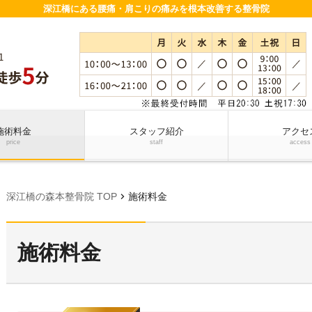
深江橋にある腰痛・肩こりの痛みを根本改善する整骨院
施術料金
スタッフ紹介
アクセ
price
staff
access
chevron_right
深江橋の森本整骨院 TOP
施術料金
施術料金