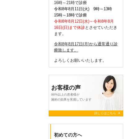
16時～21時で診療
令和8年8月11日(火) 9時～13時
15時～18時で診療
令和8年8月12日(水)～令和8年8月
16日(日)まで休診
とさせていただき
ます。
令和8年8月17日(月)から通常通り診
療致します。
よろしくお願いいたします。
query_builder
2026年4月15日
お客様の声
ゴールデンウイークの休診のお知
らせ
96%以上の患者様が
施術の効果を実感しています
令和8年5月3日(日)～令和8年5月6日
(水)まで休診とさせていただきま
arrow_forward
詳しくはこちら
す。
令和8年5月2日(土)および、令和8年
5月7日(木)からは通常通り診療して
初めての方へ