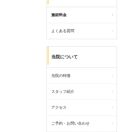
います。
施術料金
query_builder
2025年12月01日
年末年始の休診のお知らせ
よくある質問
令和7年12月28日(日)～令和8年1月
4日(日)まで休診とさせていただき
ます。
当院について
令和7年1月5日(月)から通常通り診
療致します。
当院の特徴
query_builder
2025年8月01日
スタッフ紹介
お盆休みのお知らせ
アクセス
＜お休み＞
8月13日(水)～8月17日(日)は
ご予約・お問い合わせ
休診とさせていただきます。