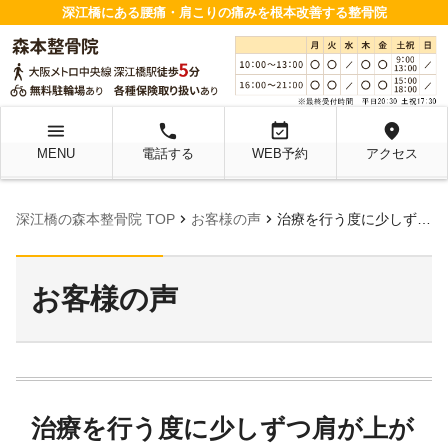
深江橋にある腰痛・肩こりの痛みを根本改善する整骨院
menu
local_phone
event_available
location_on
MENU
電話する
WEB予約
アクセス
chevron_right
chevron_right
深江橋の森本整骨院 TOP
お客様の声
治療を行う度に少しずつ肩が上がるようになり痛みも少しずつ改善していきました。
お客様の声
治療を行う度に少しずつ肩が上が